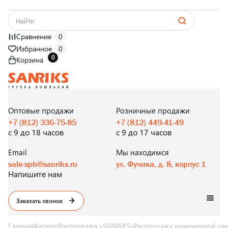
Сравнение
0
Избранное
0
0
Корзина
САНТЕХНИКА
ОПТОМ
И В РОЗНИЦУ
Оптовые продажи
Розничные продажи
+7 (812) 336-75-85
+7 (812) 449-41-49
с 9 до 18 часов
с 9 до 17 часов
Email
Мы находимся
sale-spb@sanriks.ru
ул. Фучика, д. 8, корпус 1
Напишите нам
Заказать звонок
Главная
Каталог
Распродажа «SANRIKS»
Распродажа инженерной сан