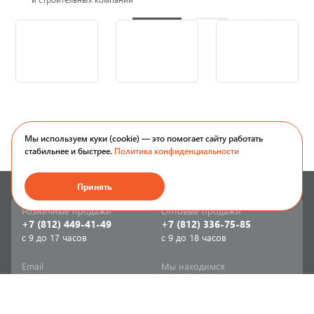
Мы используем куки (cookie) — это помогает сайту работать
стабильнее и быстрее.
Политика конфиденциальности
Принять
Розничные продажи
Оптовые продажи
+7 (812) 449-41-49
+7 (812) 336-75-85
с 9 до 17 часов
с 9 до 18 часов
Email
Мы находимся
sale-spb@sanriks.ru
ул. Фучика, д. 8,
корпус 1
Напишите нам