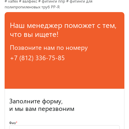
# valfex # валфекс # фитинги ппр # фитинги для
полипропиленовых труб PP-R
Наш менеджер поможет с тем,
что вы ищете!
Позвоните нам по номеру
+7 (812) 336-75-85
Заполните форму,
и мы вам перезвоним
Фио
*