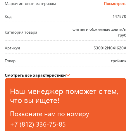
Маркетинговые материалы
Посмотреть
Код
147870
фитинги обжимные для м/п
Категория товара
труб
Артикул
530012N041620A
Товар
тройник
Смотреть все характеристики
Наш менеджер поможет с тем,
что вы ищете!
Позвоните нам по номеру
+7 (812) 336-75-85