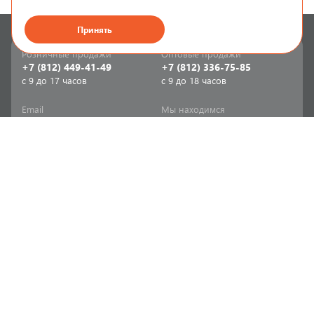
Принять
Розничные продажи
Оптовые продажи
+7 (812) 449-41-49
+7 (812) 336-75-85
с 9 до 17 часов
с 9 до 18 часов
Email
Мы находимся
sale-spb@sanriks.ru
ул. Фучика, д. 8,
корпус 1
Напишите нам
Мы в соцсетях
Телеграм
ВКонтакте
Информация
Продукция
Акции
Инженерная сантехника
Прайс-листы
Бытовая сантехника
Печатный каталог
Мебель и аксессуары для
ванной и кухни
Доставка
Отопительное и насосное