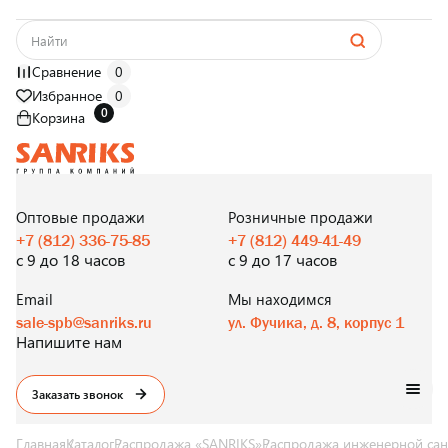
Сравнение
0
Избранное
0
0
Корзина
САНТЕХНИКА
ОПТОМ
И В РОЗНИЦУ
Оптовые продажи
Розничные продажи
+7 (812) 336-75-85
+7 (812) 449-41-49
с 9 до 18 часов
с 9 до 17 часов
Email
Мы находимся
sale-spb@sanriks.ru
ул. Фучика, д. 8, корпус 1
Напишите нам
Заказать звонок
Главная
Каталог
Распродажа «SANRIKS»
Распродажа инженерной сан