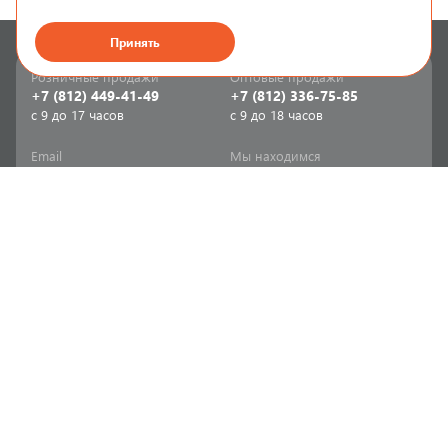
Принять
Розничные продажи
Оптовые продажи
+7 (812) 449-41-49
+7 (812) 336-75-85
с 9 до 17 часов
с 9 до 18 часов
Email
Мы находимся
sale-spb@sanriks.ru
ул. Фучика, д. 8,
корпус 1
Напишите нам
Мы в соцсетях
Телеграм
ВКонтакте
Информация
Продукция
Акции
Инженерная сантехника
Прайс-листы
Бытовая сантехника
Печатный каталог
Мебель и аксессуары для
ванной и кухни
Доставка
Отопительное и насосное