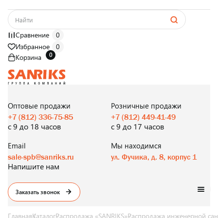
Сравнение
0
Избранное
0
0
Корзина
САНТЕХНИКА
ОПТОМ
И В РОЗНИЦУ
Оптовые продажи
Розничные продажи
+7 (812) 336-75-85
+7 (812) 449-41-49
с 9 до 18 часов
с 9 до 17 часов
Email
Мы находимся
sale-spb@sanriks.ru
ул. Фучика, д. 8, корпус 1
Напишите нам
Заказать звонок
Главная
Каталог
Распродажа «SANRIKS»
Распродажа инженерной сан