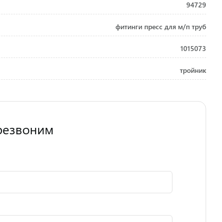
94729
фитинги пресс для м/п труб
1015073
тройник
резвоним