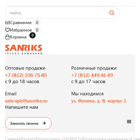
Сравнение
0
Избранное
0
0
Корзина
САНТЕХНИКА
ОПТОМ
И В РОЗНИЦУ
Оптовые продажи
Розничные продажи
+7 (812) 336-75-85
+7 (812) 449-41-49
с 9 до 18 часов
с 9 до 17 часов
Email
Мы находимся
sale-spb@sanriks.ru
ул. Фучика, д. 8, корпус 1
Напишите нам
Заказать звонок
Главная
Каталог
Распродажа «SANRIKS»
Распродажа инженерной сан