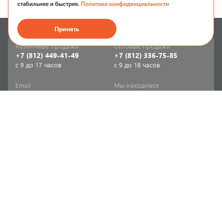
стабильнее и быстрее.
Политика конфиденциальности
Принять
Розничные продажи
Оптовые продажи
+7 (812) 449-41-49
+7 (812) 336-75-85
с 9 до 17 часов
с 9 до 18 часов
Email
Мы находимся
sale-spb@sanriks.ru
ул. Фучика, д. 8,
корпус 1
Напишите нам
Мы в соцсетях
Телеграм
ВКонтакте
Информация
Продукция
Акции
Инженерная сантехника
Прайс-листы
Бытовая сантехника
Печатный каталог
Мебель и аксессуары для
ванной и кухни
Доставка