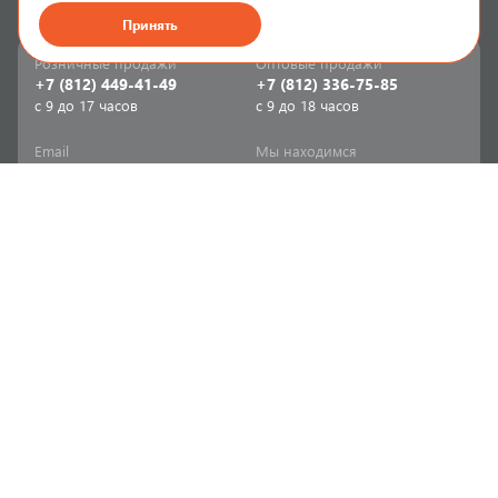
Принять
Розничные продажи
Оптовые продажи
+7 (812) 449-41-49
+7 (812) 336-75-85
с 9 до 17 часов
с 9 до 18 часов
Email
Мы находимся
sale-spb@sanriks.ru
ул. Фучика, д. 8,
корпус 1
Напишите нам
Мы в соцсетях
Телеграм
ВКонтакте
Информация
Продукция
Акции
Инженерная сантехника
Прайс-листы
Бытовая сантехника
Печатный каталог
Мебель и аксессуары для
ванной и кухни
Доставка
Отопительное и насосное
Политика
оборудование