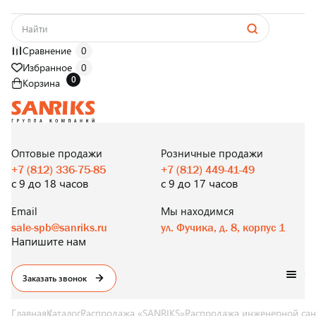
Сравнение
0
Избранное
0
0
Корзина
САНТЕХНИКА
ОПТОМ
И В РОЗНИЦУ
Оптовые продажи
Розничные продажи
+7 (812) 336-75-85
+7 (812) 449-41-49
с 9 до 18 часов
с 9 до 17 часов
Email
Мы находимся
sale-spb@sanriks.ru
ул. Фучика, д. 8, корпус 1
Напишите нам
Заказать звонок
Главная
Каталог
Распродажа «SANRIKS»
Распродажа инженерной сан