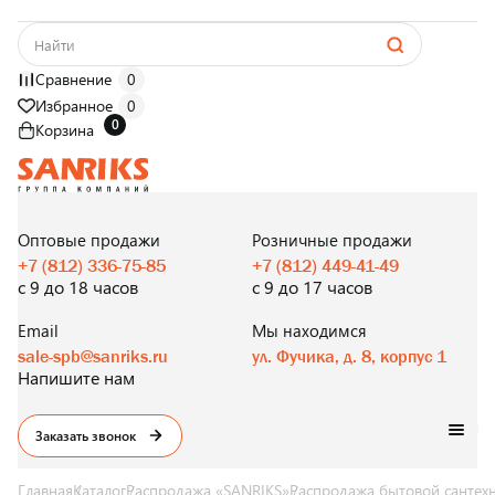
Сравнение
0
Избранное
0
0
Корзина
САНТЕХНИКА
ОПТОМ
И В РОЗНИЦУ
Оптовые продажи
Розничные продажи
+7 (812) 336-75-85
+7 (812) 449-41-49
с 9 до 18 часов
с 9 до 17 часов
Email
Мы находимся
sale-spb@sanriks.ru
ул. Фучика, д. 8, корпус 1
Напишите нам
Заказать звонок
Главная
Каталог
Распродажа «SANRIKS»
Распродажа бытовой сантех