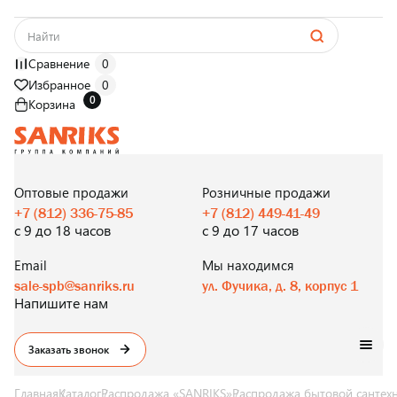
Сравнение
0
Избранное
0
0
Корзина
САНТЕХНИКА
ОПТОМ
И В РОЗНИЦУ
Оптовые продажи
Розничные продажи
+7 (812) 336-75-85
+7 (812) 449-41-49
с 9 до 18 часов
с 9 до 17 часов
Email
Мы находимся
sale-spb@sanriks.ru
ул. Фучика, д. 8, корпус 1
Напишите нам
Заказать звонок
Главная
Каталог
Распродажа «SANRIKS»
Распродажа бытовой сантех