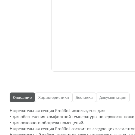
Описание
Характеристики
Доставка
Документация
Нагревательная секция ProfiRoll используется для:
• для обеспечения комфортной температуры поверхности пола;
• для основного обогрева помещений.
Нагревательная секция ProfiRoll состоит из следующих элемент
Нагревательный кабель состоит из двух нагревательных жил, д