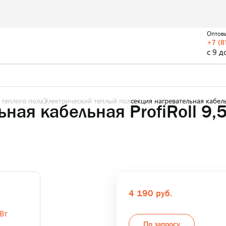
Оптов
+7 (8
с 9 д
 теплого пола
Электрический теплый пол
секция нагревательная кабель
ная кабельная ProfiRoll 9,
4 190 руб.
По запросу