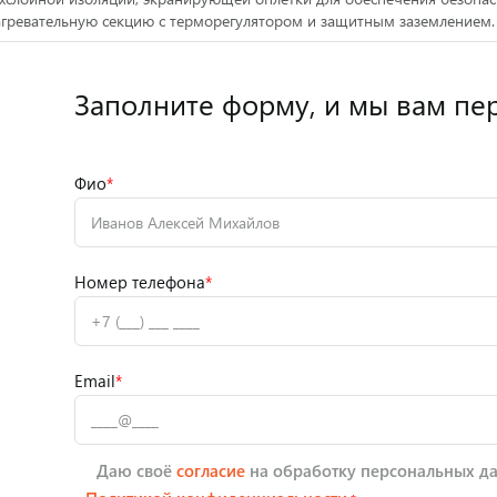
агревательную секцию с терморегулятором и защитным заземлением.
Заполните форму,
и мы вам пе
Фио
*
Номер телефона
*
Email
*
Даю своё
согласие
на обработку персональных да