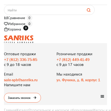
Сравнение
0
Избранное
0
0
Корзина
САНТЕХНИКА
ОПТОМ
И В РОЗНИЦУ
Оптовые продажи
Розничные продажи
+7 (812) 336-75-85
+7 (812) 449-41-49
с 9 до 18 часов
с 9 до 17 часов
Email
Мы находимся
sale-spb@sanriks.ru
ул. Фучика, д. 8, корпус 1
Напишите нам
Заказать звонок
Главная
Каталог
Отопительное и насосное оборудование
Насосы и н