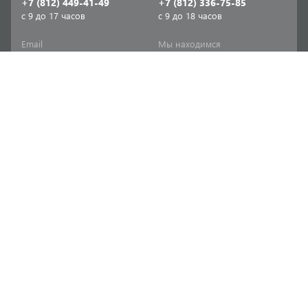
+7 (812) 449-41-49
+7 (812) 336-75-85
с 9 до 17 часов
с 9 до 18 часов
Email
Мы находимся
sale-spb@sanriks.ru
ул. Фучика, д. 8,
корпус 1
Напишите нам
Мы в соцсетях
Телеграм
ВКонтакте
Информация
Продукция
Акции
Инженерная сантехника
Прайс-листы
Бытовая сантехника
Печатный каталог
Мебель и аксессуары для
ванной и кухни
Доставка
Отопительное и насосное
Политика
оборудование
конфиденциальности
Инструменты и расходные
Согласие на обработку
материалы
персональных данных
Товары для дома и сада