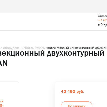
Оптов
+7 (8
с 9 д
ое оборудование
Котлы газовые
котел газовый конвекционный двухко
векционный двухконтурный 
AN
42 490 руб.
По запросу