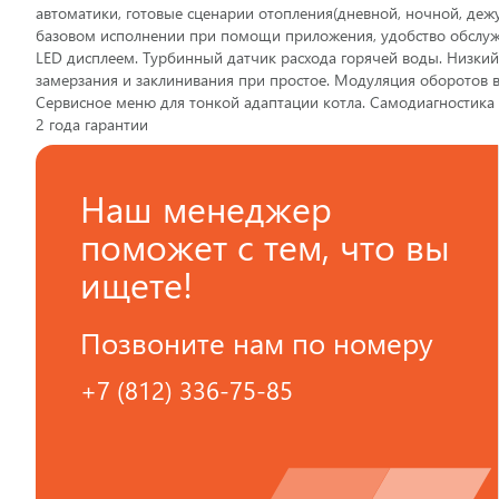
автоматики, готовые сценарии отопления(дневной, ночной, деж
базовом исполнении при помощи приложения, удобство обслужи
LED дисплеем. Турбинный датчик расхода горячей воды. Низкий
замерзания и заклинивания при простое. Модуляция оборотов 
Сервисное меню для тонкой адаптации котла. Самодиагностика 
2 года гарантии
Наш менеджер
поможет с тем, что вы
ищете!
Позвоните нам по номеру
+7 (812) 336-75-85