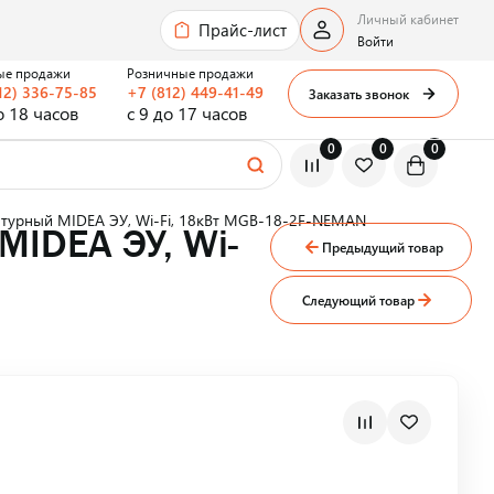
Личный кабинет
Прайс-лист
Войти
ые продажи
Розничные продажи
12) 336-75-85
+7 (812) 449-41-49
Заказать звонок
о 18 часов
с 9 до 17 часов
0
0
0
нтурный MIDEA ЭУ, Wi-Fi, 18кВт MGB-18-2F-NEMAN
MIDEA ЭУ, Wi-
Предыдущий товар
Следующий товар