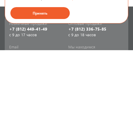
Принять
Розничные продажи
Оптовые продажи
+7 (812) 449-41-49
+7 (812) 336-75-85
с 9 до 17 часов
с 9 до 18 часов
Email
Мы находимся
sale-spb@sanriks.ru
ул. Фучика, д. 8,
корпус 1
Напишите нам
Мы в соцсетях
Телеграм
ВКонтакте
Информация
Продукция
Акции
Инженерная сантехника
Прайс-листы
Бытовая сантехника
Печатный каталог
Мебель и аксессуары для
ванной и кухни
Доставка