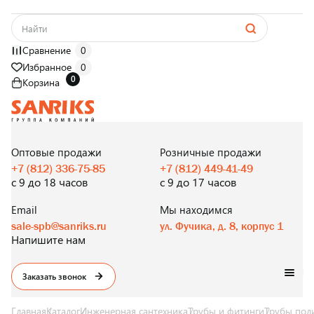
Сравнение
0
Избранное
0
0
Корзина
САНТЕХНИКА
ОПТОМ
И В РОЗНИЦУ
Оптовые продажи
Розничные продажи
+7 (812) 336-75-85
+7 (812) 449-41-49
с 9 до 18 часов
с 9 до 17 часов
Email
Мы находимся
sale-spb@sanriks.ru
ул. Фучика, д. 8, корпус 1
Напишите нам
Заказать звонок
Главная
Каталог
Инженерная сантехника
Трубы и фитинги
Трубы пол