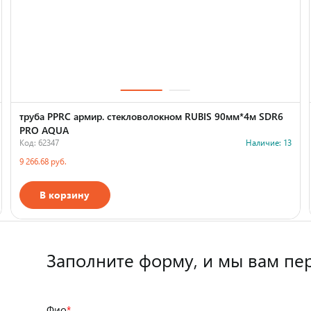
труба PPRC армир. стекловолокном RUBIS 90мм*4м SDR6
PRO AQUA
Код: 62347
Наличие: 13
9 266.68 руб.
В корзину
Страна производства
Заполните форму,
и мы вам пе
Фио
*