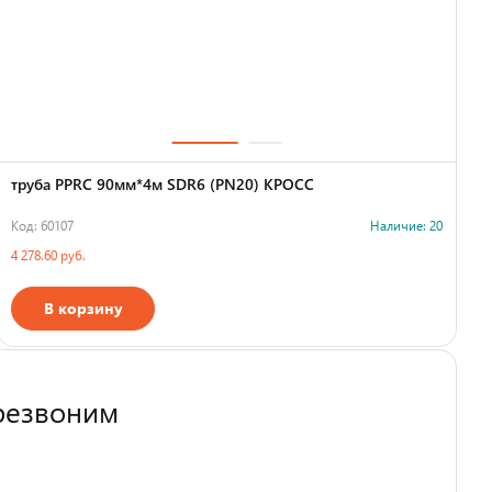
труба PPRC 90мм*4м SDR6 (PN20) КРОСС
Код: 60107
Наличие: 20
К
4 278.60 руб.
7
В корзину
Страна производства
резвоним