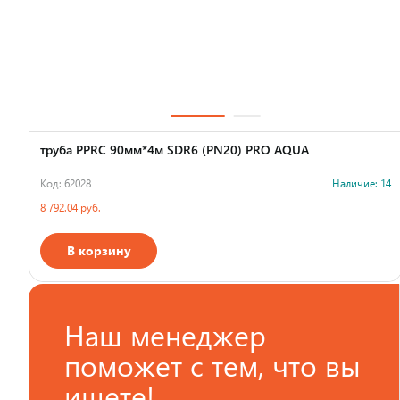
труба PPRC 90мм*4м SDR6 (PN20) PRO AQUA
Код: 62028
Наличие: 14
8 792.04 руб.
В корзину
Страна производства
Наш менеджер
поможет с тем, что вы
ищете!