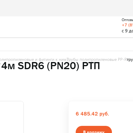
Оптов
+7 (8
с 9 д
олипропиленовые и фитинги к ним
Трубы полипропиленовые PP-R
тр
4м SDR6 (PN20) РТП
6 485.42 руб.
В корзину