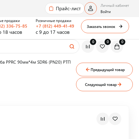
Личный кабинет
Прайс-лист
Войти
ые продажи
Розничные продажи
12) 336-75-85
+7 (812) 449-41-49
Заказать звонок
о 18 часов
с 9 до 17 часов
0
0
0
уба PPRC 90мм*4м SDR6 (PN20) РТП
Предыдущий товар
Следующий товар