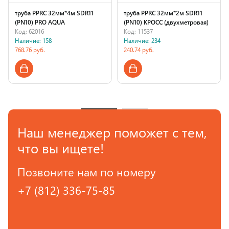
труба PPRC 32мм*4м SDR11
труба PPRC 32мм*2м SDR11
(PN10) PRO AQUA
(PN10) КРОСС (двухметровая)
Код: 62016
Код: 11537
Наличие: 158
Наличие: 234
768.76 руб.
240.74 руб.
Страна производства
Страна производства
Наш менеджер поможет с тем,
что вы ищете!
Позвоните нам по номеру
+7 (812) 336-75-85