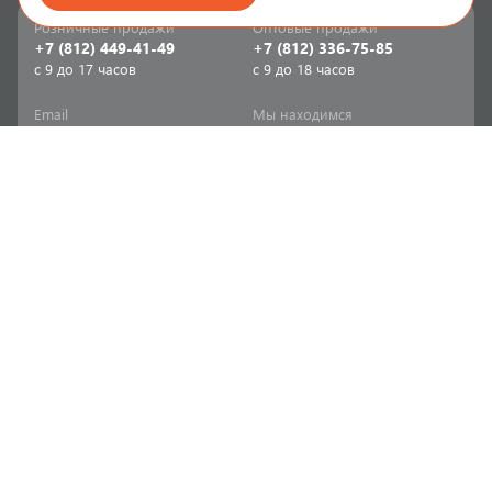
Розничные продажи
Оптовые продажи
+7 (812) 449-41-49
+7 (812) 336-75-85
с 9 до 17 часов
с 9 до 18 часов
Email
Мы находимся
sale-spb@sanriks.ru
ул. Фучика, д. 8,
корпус 1
Напишите нам
Мы в соцсетях
Телеграм
ВКонтакте
Информация
Продукция
Акции
Инженерная сантехника
Прайс-листы
Бытовая сантехника
Печатный каталог
Мебель и аксессуары для
ванной и кухни
Доставка
Отопительное и насосное
Политика
оборудование
конфиденциальности
Инструменты и расходные
Согласие на обработку