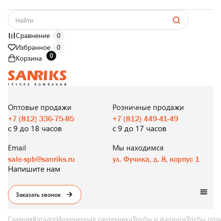
Сравнение
0
Избранное
0
0
Корзина
САНТЕХНИКА
ОПТОМ
И В РОЗНИЦУ
Оптовые продажи
Розничные продажи
+7 (812) 336-75-85
+7 (812) 449-41-49
с 9 до 18 часов
с 9 до 17 часов
Email
Мы находимся
sale-spb@sanriks.ru
ул. Фучика, д. 8, корпус 1
Напишите нам
Заказать звонок
Главная
Каталог
Инженерная сантехника
Трубы и фитинги
Трубы пол