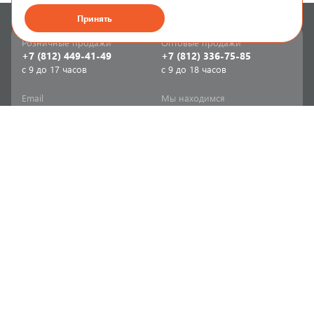
Принять
Розничные продажи
Оптовые продажи
+7 (812) 449-41-49
+7 (812) 336-75-85
с 9 до 17 часов
с 9 до 18 часов
Email
Мы находимся
sale-spb@sanriks.ru
ул. Фучика, д. 8,
корпус 1
Напишите нам
Мы в соцсетях
Телеграм
ВКонтакте
Информация
Продукция
Акции
Инженерная сантехника
Прайс-листы
Бытовая сантехника
Печатный каталог
Мебель и аксессуары для
ванной и кухни
Доставка
Отопительное и насосное
Политика