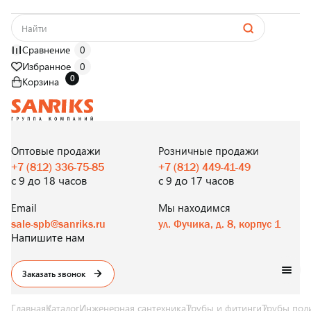
Сравнение
0
Избранное
0
0
Корзина
САНТЕХНИКА
ОПТОМ
И В РОЗНИЦУ
Оптовые продажи
Розничные продажи
+7 (812) 336-75-85
+7 (812) 449-41-49
с 9 до 18 часов
с 9 до 17 часов
Email
Мы находимся
sale-spb@sanriks.ru
ул. Фучика, д. 8, корпус 1
Напишите нам
Заказать звонок
Главная
Каталог
Инженерная сантехника
Трубы и фитинги
Трубы пол