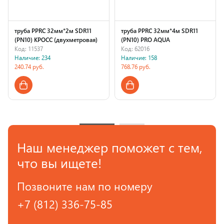
труба PPRC 32мм*2м SDR11
труба PPRC 32мм*4м SDR11
(PN10) КРОСС (двухметровая)
(PN10) PRO AQUA
Код: 11537
Код: 62016
Наличие: 234
Наличие: 158
240.74 руб.
768.76 руб.
Страна производства
Страна производства
Наш менеджер поможет с тем,
что вы ищете!
Позвоните нам по номеру
+7 (812) 336-75-85