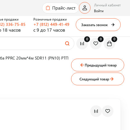
Личный кабинет
Прайс-лист
Войти
ые продажи
Розничные продажи
12) 336-75-85
+7 (812) 449-41-49
Заказать звонок
о 18 часов
с 9 до 17 часов
0
0
0
уба PPRC 20мм*4м SDR11 (PN10) РТП
Предыдущий товар
Следующий товар