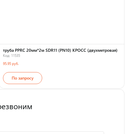
труба PPRC 20мм*2м SDR11 (PN10) КРОСС (двухметровая)
Код: 11535
К
95.95 руб.
1
По запросу
Страна производства
резвоним