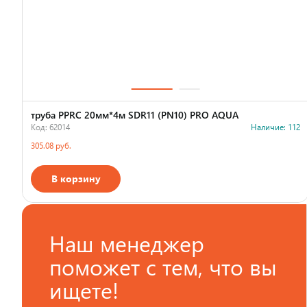
труба PPRC 20мм*4м SDR11 (PN10) PRO AQUA
Код: 62014
Наличие: 112
305.08 руб.
В корзину
Страна производства
Наш менеджер
поможет с тем, что вы
ищете!