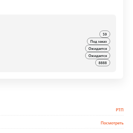
59
Под заказ
Ожидается
Ожидается
8888
РТП
Посмотреть