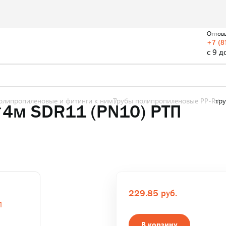
Оптов
+7 (8
с 9 д
олипропиленовые и фитинги к ним
Трубы полипропиленовые PP-R
тр
4м SDR11 (PN10) РТП
229.85 руб.
В корзину