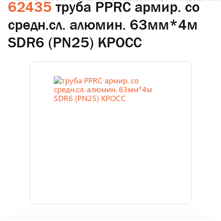
62435
труба PPRC армир. со
средн.сл. алюмин. 63мм*4м
SDR6 (PN25) КРОСС