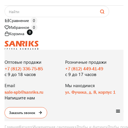
Сравнение
0
Избранное
0
0
Корзина
САНТЕХНИКА
ОПТОМ
И В РОЗНИЦУ
Оптовые продажи
Розничные продажи
+7 (812) 336-75-85
+7 (812) 449-41-49
с 9 до 18 часов
с 9 до 17 часов
Email
Мы находимся
sale-spb@sanriks.ru
ул. Фучика, д. 8, корпус 1
Напишите нам
Заказать звонок
Главная
Каталог
Инженерная сантехника
Трубы и фитинги
Трубы пол