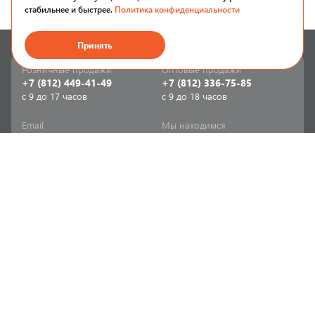
стабильнее и быстрее.
Политика конфиденциальности
Принять
Розничные продажи
Оптовые продажи
+7 (812) 449-41-49
+7 (812) 336-75-85
с 9 до 17 часов
с 9 до 18 часов
Email
Мы находимся
sale-spb@sanriks.ru
ул. Фучика, д. 8,
корпус 1
Напишите нам
Мы в соцсетях
Телеграм
ВКонтакте
Информация
Продукция
Акции
Инженерная сантехника
Прайс-листы
Бытовая сантехника
Печатный каталог
Мебель и аксессуары для
ванной и кухни