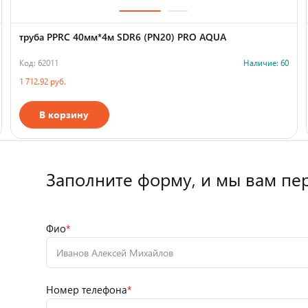
труба PPRC 40мм*4м SDR6 (PN20) PRO AQUA
Код: 62011
Наличие: 60
1 712.92 руб.
В корзину
Страна производства
Заполните форму,
и мы вам пе
Фио
*
Номер телефона
*