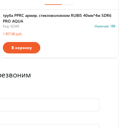
труба PPRC армир. стекловолокном RUBIS 40мм*4м SDR6
PRO AQUA
Код: 62343
Наличие: 199
К
1 857.68 руб.
1
В корзину
Страна производства
резвоним