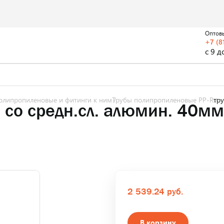
Оптов
+7 (8
с 9 д
олипропиленовые и фитинги к ним
Трубы полипропиленовые PP-R
тр
 со средн.сл. алюмин. 40
2 539.24 руб.
В корзину