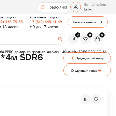
Личный кабинет
Прайс-лист
Войти
ые продажи
Розничные продажи
12) 336-75-85
+7 (812) 449-41-49
Заказать звонок
о 18 часов
с 9 до 17 часов
0
0
0
уба PPRC армир. со средн.сл. алюмин. 40мм*4м SDR6 PRO AQUA
мм*4м SDR6
Предыдущий товар
Следующий товар