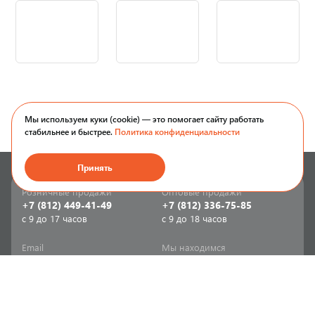
Мы используем куки (cookie) — это помогает сайту работать
стабильнее и быстрее.
Политика конфиденциальности
Принять
Розничные продажи
Оптовые продажи
+7 (812) 449-41-49
+7 (812) 336-75-85
с 9 до 17 часов
с 9 до 18 часов
Email
Мы находимся
sale-spb@sanriks.ru
ул. Фучика, д. 8,
корпус 1
Напишите нам
Мы в соцсетях