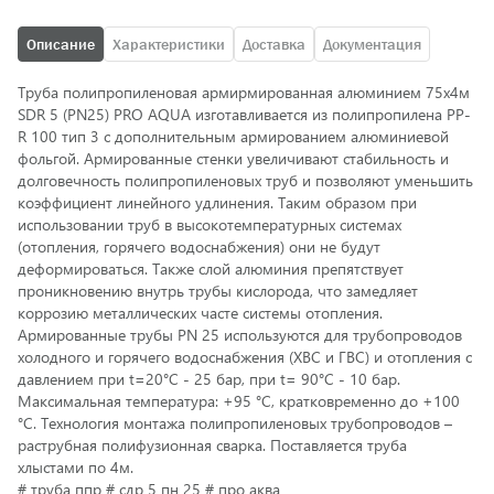
Описание
Характеристики
Доставка
Документация
Труба полипропиленовая армирмированная алюминием 75х4м
SDR 5 (PN25) PRO AQUA изготавливается из полипропилена PP-
R 100 тип 3 с дополнительным армированием алюминиевой
фольгой. Армированные стенки увеличивают стабильность и
долговечность полипропиленовых труб и позволяют уменьшить
коэффициент линейного удлинения. Таким образом при
использовании труб в высокотемпературных системах
(отопления, горячего водоснабжения) они не будут
деформироваться. Также слой алюминия препятствует
проникновению внутрь трубы кислорода, что замедляет
коррозию металлических часте системы отопления.
Армированные трубы PN 25 используются для трубопроводов
холодного и горячего водоснабжения (ХВС и ГВС) и отопления с
давлением при t=20°С - 25 бар, при t= 90°С - 10 бар.
Максимальная температура: +95 °С, кратковременно до +100
°С. Технология монтажа полипропиленовых трубопроводов –
раструбная полифузионная сварка. Поставляется труба
хлыстами по 4м.
# труба ппр # сдр 5 пн 25 # про аква