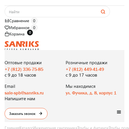
Сравнение
0
Избранное
0
0
Корзина
САНТЕХНИКА
ОПТОМ
И В РОЗНИЦУ
Оптовые продажи
Розничные продажи
+7 (812) 336-75-85
+7 (812) 449-41-49
с 9 до 18 часов
с 9 до 17 часов
Email
Мы находимся
sale-spb@sanriks.ru
ул. Фучика, д. 8, корпус 1
Напишите нам
Заказать звонок
Главная
Каталог
Инженерная сантехника
Трубы и фитинги
Трубы пол