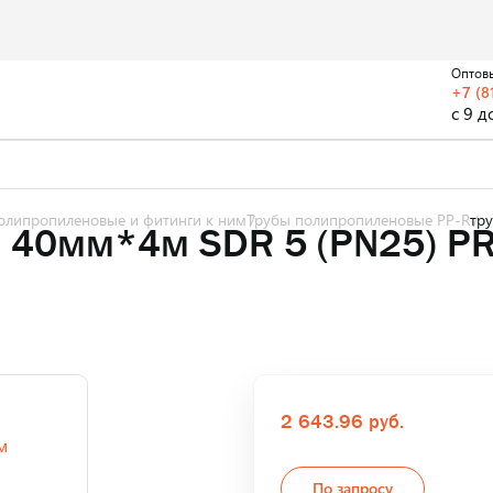
Оптов
+7 (8
с 9 д
олипропиленовые и фитинги к ним
Трубы полипропиленовые PP-R
тр
. 40мм*4м SDR 5 (PN25) P
2 643.96 руб.
По запросу