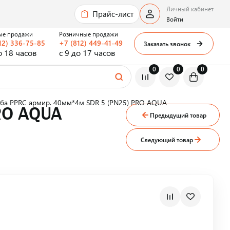
Личный кабинет
Прайс-лист
Войти
ые продажи
Розничные продажи
12) 336-75-85
+7 (812) 449-41-49
Заказать звонок
о 18 часов
с 9 до 17 часов
0
0
0
уба PPRC армир. 40мм*4м SDR 5 (PN25) PRO AQUA
RO AQUA
Предыдущий товар
Следующий товар