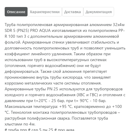
Описание
Характеристики
Доставка
Документация
Труба полипропиленовая армирмированная алюминием 32х4м
SDR 5 (PN25) PRO AQUA изготавливается из полипропилена PP-
R 100 тип 3 с дополнительным армированием алюминиевой
фольгой. Армированные стенки увеличивают стабильность и
долговечность полипропиленовых труб и позволяют уменьшить
коэффициент линейного удлинения. Таким образом при
использовании труб в высокотемпературных системах
(отопления, горячего водоснабжения) они не будут
деформироваться. Также слой алюминия препятствует
проникновению внутрь трубы кислорода, что замедляет
коррозию металлических часте системы отопления.
Армированные трубы PN 25 используются для трубопроводов
холодного и горячего водоснабжения (ХВС и ГВС) и отопления с
давлением при t=20°С - 25 бар, при t= 90°С - 10 бар.
Максимальная температура: +95 °С, кратковременно до +100
°С. Технология монтажа полипропиленовых трубопроводов –
раструбная полифузионная сварка. Поставляется труба
хлыстами по 4м.
# труба ппр # сдр 5 пн 25 # про аква