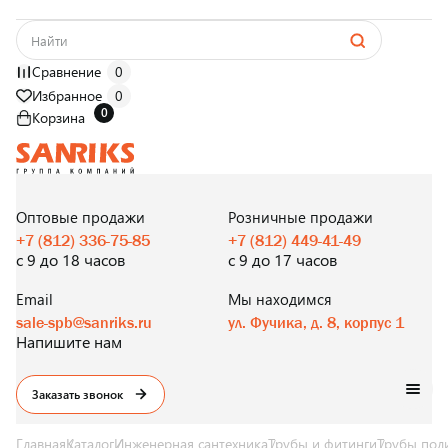
Сравнение
0
Избранное
0
0
Корзина
САНТЕХНИКА
ОПТОМ
И В РОЗНИЦУ
Оптовые продажи
Розничные продажи
+7 (812) 336-75-85
+7 (812) 449-41-49
с 9 до 18 часов
с 9 до 17 часов
Email
Мы находимся
sale-spb@sanriks.ru
ул. Фучика, д. 8, корпус 1
Напишите нам
Заказать звонок
Главная
Каталог
Инженерная сантехника
Трубы и фитинги
Трубы пол