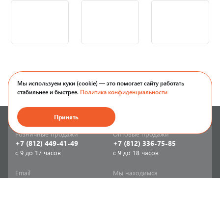
Мы используем куки (cookie) — это помогает сайту работать
стабильнее и быстрее.
Политика конфиденциальности
Принять
Розничные продажи
Оптовые продажи
+7 (812) 449-41-49
+7 (812) 336-75-85
с 9 до 17 часов
с 9 до 18 часов
Email
Мы находимся
sale-spb@sanriks.ru
ул. Фучика, д. 8,
корпус 1
Напишите нам
Мы в соцсетях