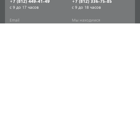
+7 (812) 449-41-49
+7 (812) 336-75-85
с 9 до 17 часов
с 9 до 18 часов
Email
Мы находимся
sale-spb@sanriks.ru
ул. Фучика, д. 8,
корпус 1
Напишите нам
Мы в соцсетях
Телеграм
ВКонтакте
Информация
Продукция
Акции
Инженерная сантехника
Прайс-листы
Бытовая сантехника
Печатный каталог
Мебель и аксессуары для
ванной и кухни
Доставка
Отопительное и насосное
Политика
оборудование
конфиденциальности
Инструменты и расходные
Согласие на обработку
материалы
персональных данных
Товары для дома и сада