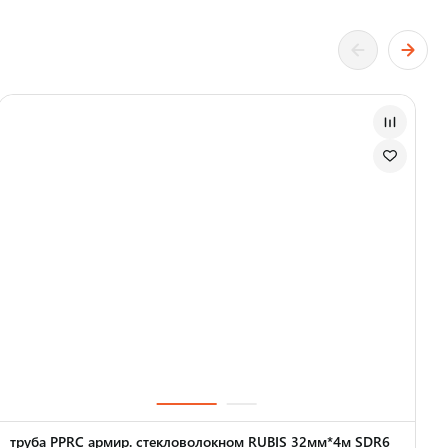
труба PPRC армир. стекловолокном RUBIS 32мм*4м SDR6