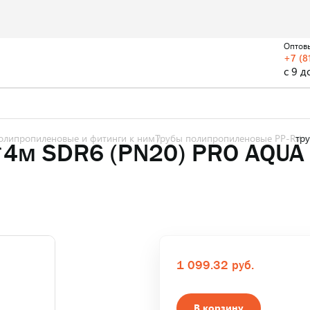
Оптов
+7 (8
с 9 д
олипропиленовые и фитинги к ним
Трубы полипропиленовые PP-R
тр
4м SDR6 (PN20) PRO AQUA
1 099.32 руб.
В корзину