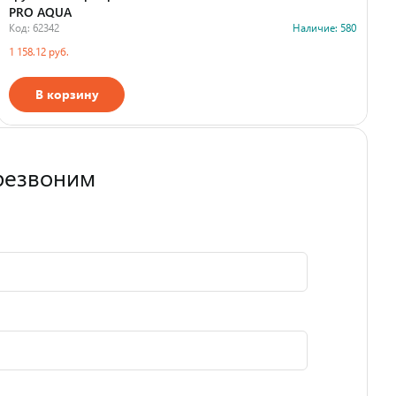
PRO AQUA
Код: 62342
Наличие: 580
К
1 158.12 руб.
8
В корзину
Страна производства
резвоним