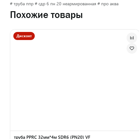
# труба ппр # сдр 6 пн 20 неармированная # про аква
Похожие товары
Дисконт
труба PPRC 32мм*4м SDR6 (PN20) VF