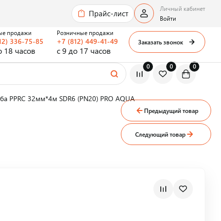
Личный кабинет
Прайс-лист
Войти
ые продажи
Розничные продажи
12) 336-75-85
+7 (812) 449-41-49
Заказать звонок
о 18 часов
с 9 до 17 часов
0
0
0
уба PPRC 32мм*4м SDR6 (PN20) PRO AQUA
Предыдущий товар
Следующий товар