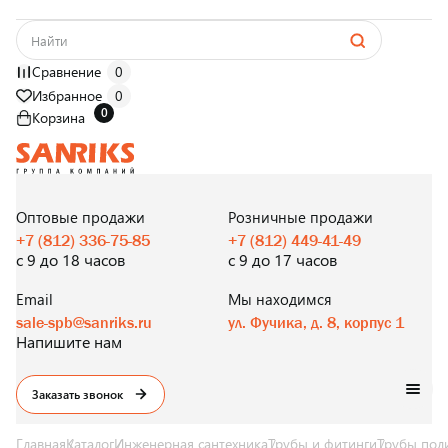
Сравнение
0
Избранное
0
0
Корзина
САНТЕХНИКА
ОПТОМ
И В РОЗНИЦУ
Оптовые продажи
Розничные продажи
+7 (812) 336-75-85
+7 (812) 449-41-49
с 9 до 18 часов
с 9 до 17 часов
Email
Мы находимся
sale-spb@sanriks.ru
ул. Фучика, д. 8, корпус 1
Напишите нам
Заказать звонок
Главная
Каталог
Инженерная сантехника
Трубы и фитинги
Трубы пол