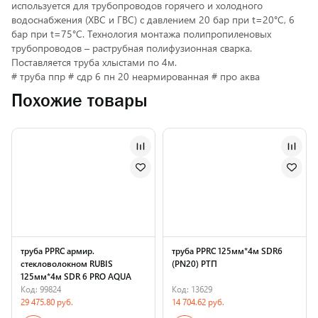
используется для трубопроводов горячего и холодного
водоснабжения (ХВС и ГВС) с давлением 20 бар при t=20°С, 6
бар при t=75°С. Технология монтажа полипропиленовых
трубопроводов – раструбная полифузионная сварка.
Поставляется труба хлыстами по 4м.
# труба ппр # сдр 6 пн 20 неармированная # про аква
Похожие товары
труба PPRC армир.
труба PPRC 125мм*4м SDR6
стекловолокном RUBIS
(PN20) РТП
125мм*4м SDR 6 PRO AQUA
Код: 99824
Код: 13629
29 475.80 руб.
14 704.62 руб.