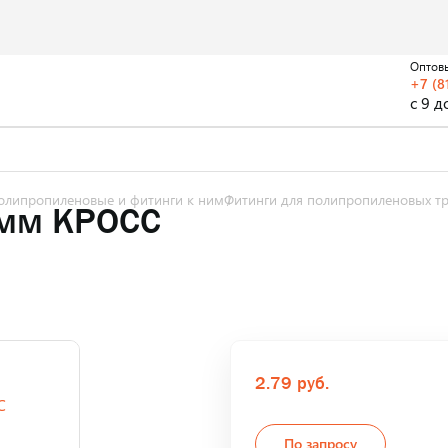
Оптов
+7 (8
с 9 д
олипропиленовые и фитинги к ним
Фитинги для полипропиленовых т
0мм КРОСС
2.79 руб.
По запросу