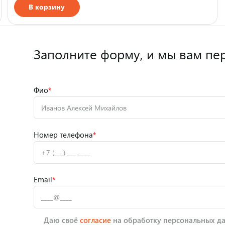
В корзину
Страна производства
Заполните форму,
и мы вам пе
Фио
*
Номер телефона
*
Email
*
Даю своё
согласие
на обработку персональных да