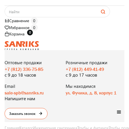
Сравнение
0
Избранное
0
0
Корзина
САНТЕХНИКА
ОПТОМ
И В РОЗНИЦУ
Оптовые продажи
Розничные продажи
+7 (812) 336-75-85
+7 (812) 449-41-49
с 9 до 18 часов
с 9 до 17 часов
Email
Мы находимся
sale-spb@sanriks.ru
ул. Фучика, д. 8, корпус 1
Напишите нам
Заказать звонок
Главная
Каталог
Инженерная сантехника
Трубы и фитинги
Трубы пол