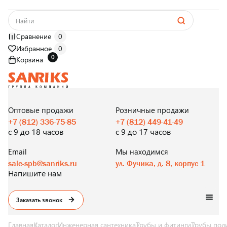
Сравнение
0
Избранное
0
0
Корзина
САНТЕХНИКА
ОПТОМ
И В РОЗНИЦУ
Оптовые продажи
Розничные продажи
+7 (812) 336-75-85
+7 (812) 449-41-49
с 9 до 18 часов
с 9 до 17 часов
Email
Мы находимся
sale-spb@sanriks.ru
ул. Фучика, д. 8, корпус 1
Напишите нам
Заказать звонок
Главная
Каталог
Инженерная сантехника
Трубы и фитинги
Трубы пол