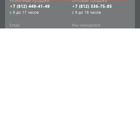
Розничные продажи
Оптовые продажи
+7 (812) 449-41-49
+7 (812) 336-75-85
с 9 до 17 часов
с 9 до 18 часов
Email
Мы находимся
sale-spb@sanriks.ru
ул. Фучика, д. 8,
корпус 1
Напишите нам
Мы в соцсетях
Телеграм
ВКонтакте
Информация
Продукция
Акции
Инженерная сантехника
Прайс-листы
Бытовая сантехника
Печатный каталог
Мебель и аксессуары для
ванной и кухни
Доставка
Отопительное и насосное
Политика
оборудование
конфиденциальности
Инструменты и расходные
Согласие на обработку
материалы
персональных данных