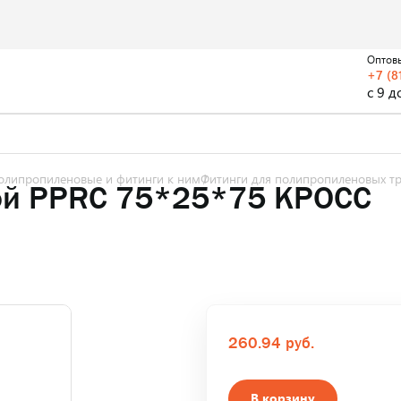
Оптов
+7 (8
с 9 д
олипропиленовые и фитинги к ним
Фитинги для полипропиленовых т
ой PPRC 75*25*75 КРОСС
260.94 руб.
В корзину