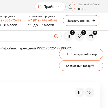
Личный кабинет
Прайс-лист
Войти
ые продажи
Розничные продажи
12) 336-75-85
+7 (812) 449-41-49
Заказать звонок
о 18 часов
с 9 до 17 часов
0
0
0
руб
тройник переходной PPRC 75*25*75 КРОСС
Предыдущий товар
Следующий товар