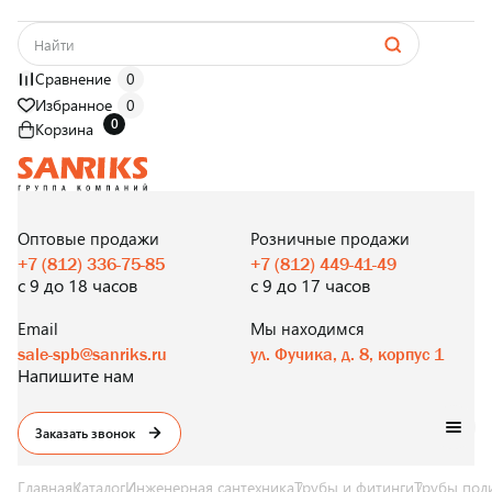
Сравнение
0
Избранное
0
0
Корзина
САНТЕХНИКА
ОПТОМ
И В РОЗНИЦУ
Оптовые продажи
Розничные продажи
+7 (812) 336-75-85
+7 (812) 449-41-49
с 9 до 18 часов
с 9 до 17 часов
Email
Мы находимся
sale-spb@sanriks.ru
ул. Фучика, д. 8, корпус 1
Напишите нам
Заказать звонок
Главная
Каталог
Инженерная сантехника
Трубы и фитинги
Трубы пол