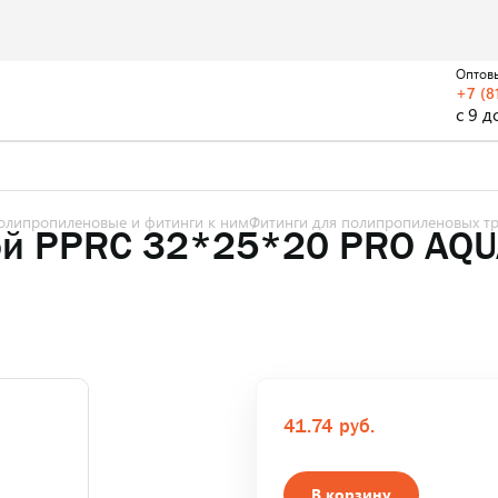
Оптов
+7 (8
с 9 д
олипропиленовые и фитинги к ним
Фитинги для полипропиленовых т
ой PPRC 32*25*20 PRO AQ
41.74 руб.
В корзину