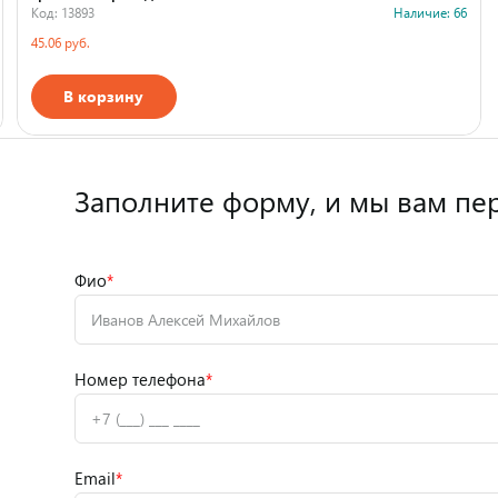
Код: 13893
Наличие: 66
45.06 руб.
В корзину
Страна производства
Заполните форму,
и мы вам пе
Фио
*
Номер телефона
*
Email
*