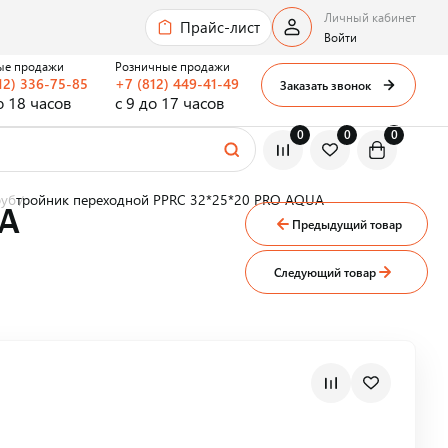
Личный кабинет
Прайс-лист
Войти
ые продажи
Розничные продажи
12) 336-75-85
+7 (812) 449-41-49
Заказать звонок
о 18 часов
с 9 до 17 часов
0
0
0
руб
тройник переходной PPRC 32*25*20 PRO AQUA
UA
Предыдущий товар
Следующий товар