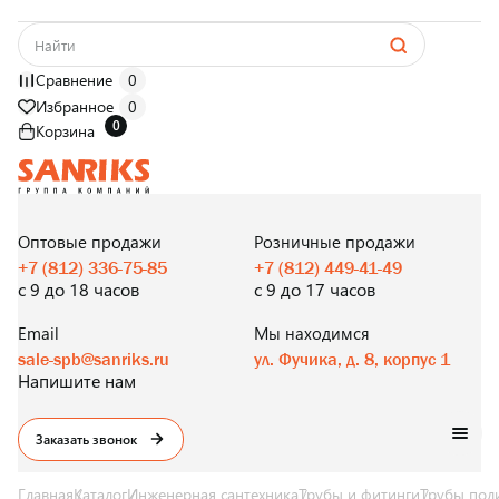
Сравнение
0
Избранное
0
0
Корзина
САНТЕХНИКА
ОПТОМ
И В РОЗНИЦУ
Оптовые продажи
Розничные продажи
+7 (812) 336-75-85
+7 (812) 449-41-49
с 9 до 18 часов
с 9 до 17 часов
Email
Мы находимся
sale-spb@sanriks.ru
ул. Фучика, д. 8, корпус 1
Напишите нам
Заказать звонок
Главная
Каталог
Инженерная сантехника
Трубы и фитинги
Трубы пол