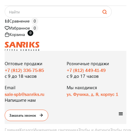
Сравнение
0
Избранное
0
0
Корзина
САНТЕХНИКА
ОПТОМ
И В РОЗНИЦУ
Оптовые продажи
Розничные продажи
+7 (812) 336-75-85
+7 (812) 449-41-49
с 9 до 18 часов
с 9 до 17 часов
Email
Мы находимся
sale-spb@sanriks.ru
ул. Фучика, д. 8, корпус 1
Напишите нам
Заказать звонок
Главная
Каталог
Инженерная сантехника
Трубы и фитинги
Трубы пол