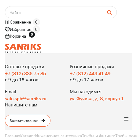
Сравнение
0
Избранное
0
0
Корзина
САНТЕХНИКА
ОПТОМ
И В РОЗНИЦУ
Оптовые продажи
Розничные продажи
+7 (812) 336-75-85
+7 (812) 449-41-49
с 9 до 18 часов
с 9 до 17 часов
Email
Мы находимся
sale-spb@sanriks.ru
ул. Фучика, д. 8, корпус 1
Напишите нам
Заказать звонок
Главная
Каталог
Инженерная сантехника
Трубы и фитинги
Трубы пол