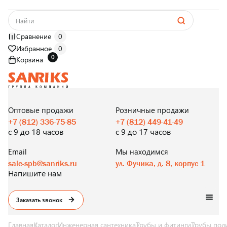
Сравнение
0
Избранное
0
0
Корзина
САНТЕХНИКА
ОПТОМ
И В РОЗНИЦУ
Оптовые продажи
Розничные продажи
+7 (812) 336-75-85
+7 (812) 449-41-49
с 9 до 18 часов
с 9 до 17 часов
Email
Мы находимся
sale-spb@sanriks.ru
ул. Фучика, д. 8, корпус 1
Напишите нам
Заказать звонок
Главная
Каталог
Инженерная сантехника
Трубы и фитинги
Трубы пол