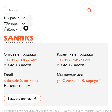
Сравнение
0
Избранное
0
0
Корзина
САНТЕХНИКА
ОПТОМ
И В РОЗНИЦУ
Оптовые продажи
Розничные продажи
+7 (812) 336-75-85
+7 (812) 449-41-49
с 9 до 18 часов
с 9 до 17 часов
Email
Мы находимся
sale-spb@sanriks.ru
ул. Фучика, д. 8, корпус 1
Напишите нам
Заказать звонок
Главная
Каталог
Инженерная сантехника
Трубы и фитинги
Трубы пол