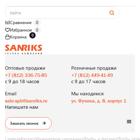
Сравнение
0
Избранное
0
0
Корзина
САНТЕХНИКА
ОПТОМ
И В РОЗНИЦУ
Оптовые продажи
Розничные продажи
+7 (812) 336-75-85
+7 (812) 449-41-49
с 9 до 18 часов
с 9 до 17 часов
Email
Мы находимся
sale-spb@sanriks.ru
ул. Фучика, д. 8, корпус 1
Напишите нам
Заказать звонок
Главная
Каталог
Инженерная сантехника
Трубы и фитинги
Трубы пол