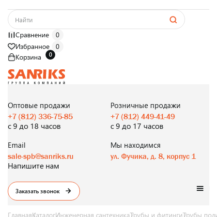
Сравнение
0
Избранное
0
0
Корзина
САНТЕХНИКА
ОПТОМ
И В РОЗНИЦУ
Оптовые продажи
Розничные продажи
+7 (812) 336-75-85
+7 (812) 449-41-49
с 9 до 18 часов
с 9 до 17 часов
Email
Мы находимся
sale-spb@sanriks.ru
ул. Фучика, д. 8, корпус 1
Напишите нам
Заказать звонок
Главная
Каталог
Инженерная сантехника
Трубы и фитинги
Трубы пол