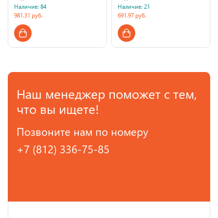
Наличие: 84
Наличие: 21
981.31 руб.
691.97 руб.
Страна производства
Страна производства
Наш менеджер поможет с тем,
что вы ищете!
Позвоните нам по номеру
+7 (812) 336-75-85