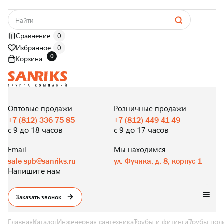
Сравнение
0
Избранное
0
0
Корзина
САНТЕХНИКА
ОПТОМ
И В РОЗНИЦУ
Оптовые продажи
Розничные продажи
+7 (812) 336-75-85
+7 (812) 449-41-49
с 9 до 18 часов
с 9 до 17 часов
Email
Мы находимся
sale-spb@sanriks.ru
ул. Фучика, д. 8, корпус 1
Напишите нам
Заказать звонок
Главная
Каталог
Инженерная сантехника
Трубы и фитинги
Трубы пол