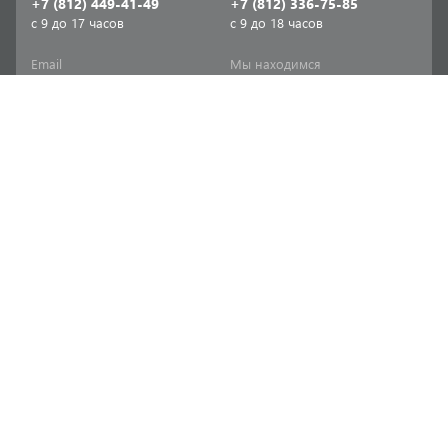
+7 (812) 449-41-49
+7 (812) 336-75-85
с 9 до 17 часов
с 9 до 18 часов
Email
Мы находимся
sale-spb@sanriks.ru
ул. Фучика, д. 8,
корпус 1
Напишите нам
Мы в соцсетях
Телеграм
ВКонтакте
Информация
Продукция
Акции
Инженерная сантехника
Прайс-листы
Бытовая сантехника
Печатный каталог
Мебель и аксессуары для
ванной и кухни
Доставка
Отопительное и насосное
Политика
оборудование
конфиденциальности
Инструменты и расходные
Согласие на обработку
материалы
персональных данных
Товары для дома и сада