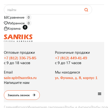
Сравнение
0
Избранное
0
0
Корзина
САНТЕХНИКА
ОПТОМ
И В РОЗНИЦУ
Оптовые продажи
Розничные продажи
+7 (812) 336-75-85
+7 (812) 449-41-49
с 9 до 18 часов
с 9 до 17 часов
Email
Мы находимся
sale-spb@sanriks.ru
ул. Фучика, д. 8, корпус 1
Напишите нам
Заказать звонок
Главная
Каталог
Инженерная сантехника
Трубы и фитинги
Трубы пол