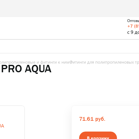
Оптов
+7 (8
с 9 д
олипропиленовые и фитинги к ним
Фитинги для полипропиленовых т
 PRO AQUA
71.61 руб.
В корзину