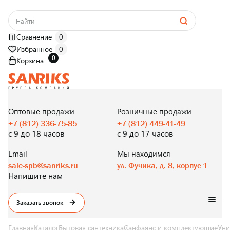
Сравнение
0
Избранное
0
0
Корзина
САНТЕХНИКА
ОПТОМ
И В РОЗНИЦУ
Оптовые продажи
Розничные продажи
+7 (812) 336-75-85
+7 (812) 449-41-49
с 9 до 18 часов
с 9 до 17 часов
Email
Мы находимся
sale-spb@sanriks.ru
ул. Фучика, д. 8, корпус 1
Напишите нам
Заказать звонок
Главная
Каталог
Бытовая сантехника
Санфаянс и комплектующие
Уни